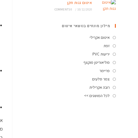
איטום גגות תקן
0 COMMENTS
/
10/12/2020
מילון מונחים בנושאי איטום
איטום אקרילי
זפת
יריעות PVC
פוליאוריטן מוקצף
פריימר
צמר סלעים
רובה אקרילית
לכל המושגים >>
אי
ממ
בע