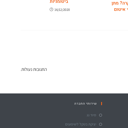
ביטומניות
רה? מתן
 איטום
16/12/2020
התגובות נעולות.
שירותי החברה
סיוד גג
יציקת בטקל לשיפועים