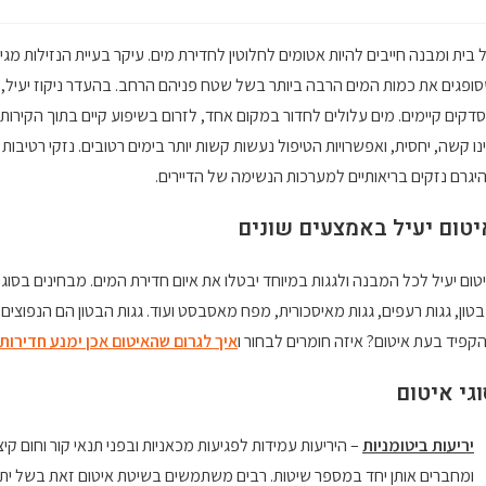
 בית ומבנה חייבים להיות אטומים לחלוטין לחדירת מים. עיקר בעיית הנזילות מ
ופגים את כמות המים הרבה ביותר בשל שטח פניהם הרחב. בהעדר ניקוז יעיל, 
דקים קיימים. מים עלולים לחדור במקום אחד, לזרום בשיפוע קיים בתוך הקירות ו
נו קשה, יחסית, ואפשרויות הטיפול נעשות קשות יותר בימים רטובים. נזקי רטיבות 
יגרם נזקים בריאותיים למערכות הנשימה של הדיירים.
יטום יעיל באמצעים שונים
טום יעיל לכל המבנה ולגגות במיוחד יבטלו את איום חדירת המים. מבחינים בסוגי
טון, גגות רעפים, גגות מאיסכורית, מפח מאסבסט ועוד. גגות הבטון הם הנפוצי
קפיד בעת איטום? איזה חומרים לבחור ו
איך לגרום שהאיטום אכן ימנע חדירות
וגי איטום
יריעות ביטומניות
– היריעות עמידות לפגיעות מכאניות ובפני תנאי קור וחום קיצ
ומחברים אותן יחד במספר שיטות. רבים משתמשים בשיטת איטום זאת בשל יתר