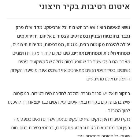
איטום רטיבות בקיר חיצוני
נושא האיטום הוא נושא רב חשיבות וכל ארכיטקט מקדיש לו פרק
נכבד בתוכניות הבניין ובמפרטים הצמודים אליהם. חדירת מים
יכולה להיגרם מקומות רבים, מגגות, ממרפסות, מקירות חיצוניים,
מפתחי חלונות ומפתחים אחרים.
מים יכולים לחדור מקירות חיצוניים
מאחר והם בעלי שטח רב שסופג כמות גדולה של משקעים בימים
גשומים. במידה וימי הגשם מתארכים אזי השמש אינה מופיעה והקירות
החיצוניים אינם מתייבשים.
בתקופות אלו יש סכנה גוברת והולכת לחדירת מים ורטיבות. במקומות
שיש בהם סדקים בקירות ובאין איטום יעיל המים כבר ימצאו דרך להיכנס
לתוך המבנה.
נזקי רטיבות הינן נזקים ישירים ועקיפים. את הישירים רואים כמעט מיד
בעין והם מתבטאים בטיח ובצבע מתקלפים, בכתמי רטיבות בגווני חום
שונים על הקירות והתקרות ועוד.