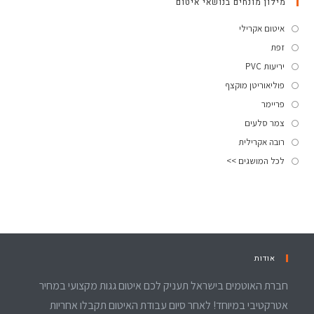
מילון מונחים בנושאי איטום
איטום אקרילי
זפת
יריעות PVC
פוליאוריטן מוקצף
פריימר
צמר סלעים
רובה אקרילית
לכל המושגים >>
אודות
חברת האוטמים בישראל תעניק לכם איטום גגות מקצועי במחיר
אטרקטיבי במיוחד! לאחר סיום עבודת האיטום תקבלו אחריות