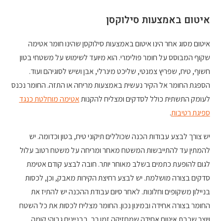
איטום באמצעות סילוקסן
איטום מסוג אחר הינו איטום באמצעות סילוקסן שהינו חומר אטימה
שקוף המבוסס על חומר פולימרי. הוא מיועד לשימוש על משטחי בטון
חשוף, טיח, שפריץ צמנטי, שליכט מינרלי, אבן ושיש לסוגיהם ועוד.
הספגת החומר אל הקיר נעשית באמצעות מריחה או התזה. החומר נכנס
לעומק התשתית כולל לסדקים ומצליח להקנות
אטימה מוחלטת כנגד
ספיגת רטיבות
.
יש צורך לבצע עבודות הכנה שכוללים תיקוני טיח, בטון וכדומה. יש
להמתין עד להתייבשות המשטח מאחר ומריחה על משטח רטוב עלול
לגום להופעת כתמים בשלב מאוחר יותר. חובה לבצע קודם אטימת
סדקים בצורה מושלמת. יש לבצע רחיצת הקירות מאבק, וכן, לכסות
בניילון משקופים וחלונות. לאחר סיום עבודת ההכנה יש להתיז את
החומר בצורה אחידה ובמינון נכון. החומר מצליח לכסות את כל השטח
ויוצר שכבת איטום אחידה שמחזיקה זמן רב. בבניינים גבוהי קומה