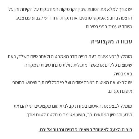
יש צורך למלא את הפוגות שבין הקרמיקות המודבקות על הקירות והן על
הרצפה ברובע אפוקסי מתאים. את תקרת החדר יש לצבוע עם צבע
מיוחד שעמיד בפני רטיבות.
עבודה מקצועית
מומלץ לבצע איטום בעת בניית חדר האמבטיה ולאחר סיום השלד, בעת
שיפוצים כלליים או כאשר מתגלית נזילת מים ורטיבות שמקורה
באמבטיה.
יש לבצע את האיטום בצורה יסודית ועל פי הכללים תוך שימוש בחומרי
איטום תקניים.
מומלץ לבצע את האיטום בעזרת קבלני איטום מקצועיים יש להם את
הידע והניסיון המתאים. כך, תושג אטימה מוחלטת לטווח אורך.
רוצים הצעה לאיטום? השאירו פרטים ונחזור אליכם.