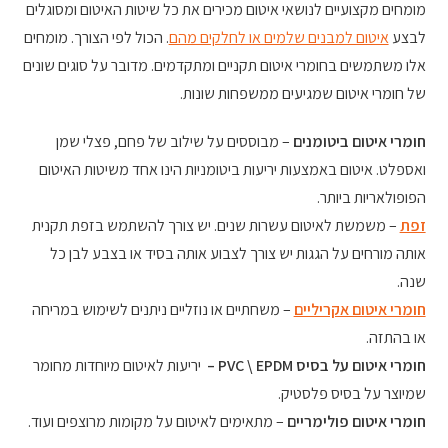
מומחים מקצועיים לנושאי איטום מכירים את כל שיטות האיטום ומסוגלים
לבצע
איטום למבנים שלמים או לחלקים מהם
. הכול לפי הצורך. מומחים
אלו משתמשים בחומרי איטום תקניים ומתקדמים. מדובר על סוגים שונים
של חומרי איטום שמגיעים ממשפחות שונות.
חומרי איטום ביטומנים
– מבוססים על שילוב של פחם, פצלי שמן
ואספלט. איטום באמצעות יריעות ביטומניות הינו אחד משיטות האיטום
הפופולאריות ביותר.
זפת
– משמשת לאיטום עשרות שנים. יש צורך להשתמש בזפת תקנית
אותה מורחים על הגגות יש צורך לצבוע אותה בסיד או בצבע לבן כל
שנה.
חומרי איטום אקריליים
– משחתיים או נוזליים ניתנים לשימוש במריחה
או בהתזה.
חומרי איטום על בסיס
PVC \ EPDM
–
יריעות לאיטום מיוחדות מחומר
שמיוצר על בסיס פלסטיק.
חומרי איטום פולימריים
– מתאימים לאיטום על מקומות מרוצפים ועוד.