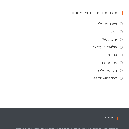
מילון מונחים בנושאי איטום
איטום אקרילי
זפת
יריעות PVC
פוליאוריטן מוקצף
פריימר
צמר סלעים
רובה אקרילית
לכל המושגים >>
אודות