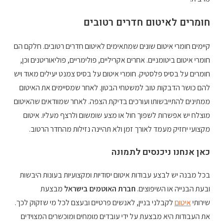
חומרים לאיטום חדרים רטובים
קיימים חומרי איטום שונים שמתאימים לאיטום חדרים רטובים. חלקם הם
חומרי איטום ביטומניים. אחרים אקריליים, פולימריים, פוליאוריטנים וכן,
חומרים על בסיס פלסטיק. חומרי איטום על בסיס צמנט יעילים מאוד ויש
להם כושר הדבקות טוב למשטחי הבטון. לאחר שמסיימים את האיטום
ממתינים להתייבשותו ועורכים בדיקת הצפה. לאחר שמוודאים שהאיטום
מוצלח יש אפשרות לשפוך חול או מצע שומשום ולרצף מעליו. איטום
מקצועי יחזיק מעמד לאורך זמן ולא תהיינה נזילות מהחדר הרטוב.
כאן אנחנו ניכנסים לתמונה
בכל מבנה יש לבצע עבודות איטום יסודיות ומקצועיות בעונות היבשות
ובעת הבנייה או השיפוצים.
חברת האוטמים בישראל
מבצעת
שירותי
איטום
לקבלני בניין, לאנשים פרטיים ובעצם לכל מי שזקוק לכך.
את העבודות היא מבצעת על ידי עובדים מומחים ומוכשרים המצוידים