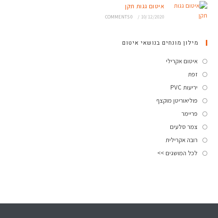
איטום גגות תקן
0 COMMENTS
/
10/12/2020
מילון מונחים בנושאי איטום
איטום אקרילי
זפת
יריעות PVC
פוליאוריטן מוקצף
פריימר
צמר סלעים
רובה אקרילית
לכל המושגים >>