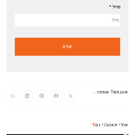
מייל
*
אהבתם? שתפו...
אולי תאהב/י גם