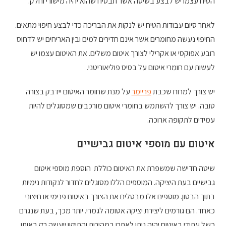
הטיח עצמו יש לבצע בשיטה אשר תבטיח שהוא יהיה מישורי וחלק.
לאחר סיום עבודות הטיח יש לנקות את הבריכה כדי לבצע חיפוי מתאים.
החיפוי נעשה מחומרים אשר אינם חדירים למים ובין האריחים יש לדחוס
רובע אפוקסי או אקרילי לצורך איטום משלים. את האיטום עצמו יש
לעשות עם חומרי איטום על בסיס פוליאוריטני.
יש צורך למרוח שכבת
פריימר
על מנת שחומר האיטום יידבק בצורה
טובה. יש צורך להשתמש בחומרי איטום מורכבים שמסוגלים להיות
עמידים לתקופה ארוכה.
איטום עם מוספי איטום גבישיים
שיטה חדישה שמשפרת את האיטום כוללת הוספת מוספי איטום
גבישיים בעת היציקה. המוספים הללו מסוגלים לחדור לנקודות נימיות
בתוך הבטון. מוספים אלו מבטלים את הצורך באיטום פנימי או חיצוני
כאחד. הם גורמים ליצירת יציקה אטומה לגמרי. יותר מכך, בעת שנגרם
כשל עתידי באיטום יהיה ניתן לאתרו במהירות והתיקון ייעשה רק באותו