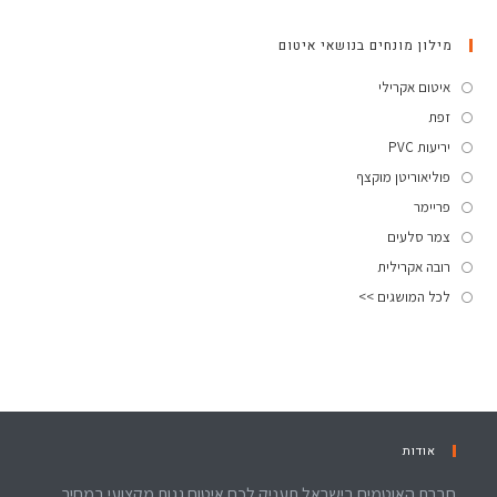
מילון מונחים בנושאי איטום
איטום אקרילי
זפת
יריעות PVC
פוליאוריטן מוקצף
פריימר
צמר סלעים
רובה אקרילית
לכל המושגים >>
אודות
חברת האוטמים בישראל תעניק לכם איטום גגות מקצועי במחיר