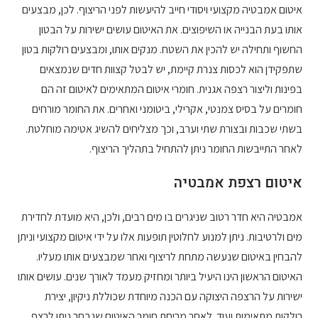
איטום אמבטיה מקצועי ויסודי חייב להיעשות לפני הריצוף. לכן, מבצעים
אותו בעת הבנייה או השיפוצים. את האיטום עושים ישירות על הבטון
החשוף ותחילה יש להכין את השטח. מנקים אותו, ומבצעים רולקות בטון
שתפקידן הוא לכסות צנרת קיימת, יש לבטל קצוות חדים שנמצאים
בפינות וליצור רצפה אגנית. חומרי איטום המתאימים לאיטום זה הם
חומרים על בסיס צמנטי, אקרילי, ביטומני ואחרים. את החומר מורחים
בשתי שכבות ובצורת שתי וערב, וכך מצליחים להשיג אטימה מוחלטת.
לאחר התייבשות החומר ניתן להתחיל בתהליך הריצוף.
איטום רצפת אמבטיה
אמבטיה היא חדר רטוב שניגרים בו מים רבים, ולכן, היא מועדת לחדירת
מים ולרטיבות. ניתן למנוע לחלוטין תופעות אלו על ידי איטום מקצועי וניתן
להבחין באיטום שנעשה מתחת לריצוף ואחר שמבצעים אותו מעליו.
האיטום הראשון הינו היעיל ביותר ומחזיק מעמד לאורך שנים. עושים אותו
ישירות על הרצפה היצוקה עם הכנה מיוחדת שכוללת ניקיון, יצירת
רולקות מתאימות ועוד. לאחר מריחת חומר האיטום שנבחר ניתן לרצף