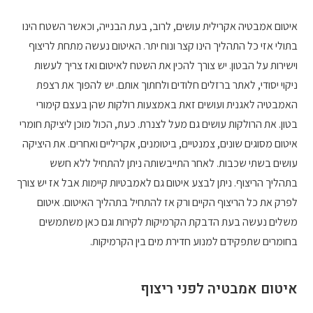
איטום אמבטיה אקרילית עושים, לרוב, בעת הבנייה, וכאשר השטח הינו
בתולי אזי כל התהליך הינו קצר ונוח יתר. האיטום נעשה מתחת לריצוף
וישירות על הבטון. יש צורך להכין את השטח לאיטום ואז צריך לעשות
ניקוי יסודי, לאתר ברזלים חלודים ולחתוך אותם. יש להפוך את רצפת
האמבטיה לאגנית ועושים זאת באמצעות רולקות שהן בעצם קימורי
בטון. את הרולקות עושים גם מעל לצנרת. כעת, הכול מוכן ליציקת חומרי
איטום מסוגים שונים, צמנטיים, ביטומנים, אקריליים ואחרים. את היציקה
עושים בשתי שכבות. לאחר התייבשותה ניתן להתחיל ללא חשש
בתהליך הריצוף. ניתן לבצע איטום גם לאמבטיות קיימות אבל אז יש צורך
לפרק את כל הריצוף הקיים ורק אז להתחיל בתהליך האיטום. איטום
משלים נעשה בעת הדבקת הקרמיקות לקירות וגם כאן משתמשים
בחומרים שתפקידם למנוע חדירת מים בין הקרמיקות.
איטום אמבטיה לפני ריצוף