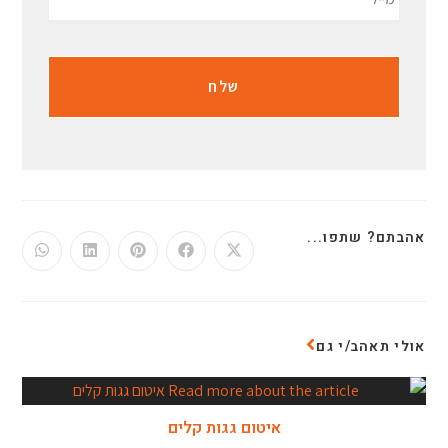
אהבתם? שתפו...
אולי תאהב/י גם
איטום גגות קלים